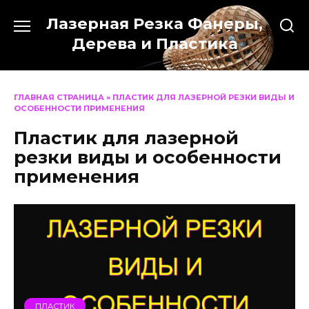
Перейти
Лазерная Резка Фанеры,
к
содержанию
Дерева и Пластика
ГЛАВНАЯ СТРАНИЦА
»
ПЛАСТИК ДЛЯ ЛАЗЕРНОЙ РЕЗКИ ВИДЫ И
ОСОБЕННОСТИ ПРИМЕНЕНИЯ
Пластик для лазерной
резки виды и особенности
применения
ПЛАСТИК