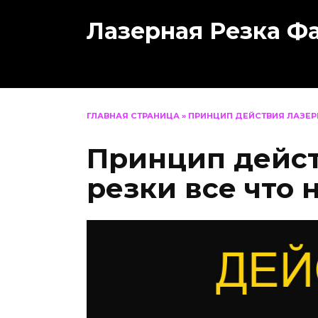
Перейти
Лазерная Резка Ф
к
содержанию
ГЛАВНАЯ СТРАНИЦА
»
ПРИНЦИП ДЕЙСТВИЯ ЛАЗЕРН
Принцип дейст
резки все что 