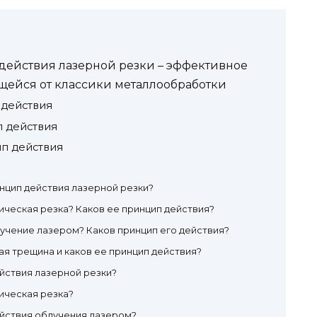
действия лазерной резки – эффективное
щейся от классики металлообработки
 действия
п действия
п действия
нцип действия лазерной резки?
ическая резка? Каков ее принцип действия?
учение лазером? Каков принцип его действия?
ая трещина и каков ее принцип действия?
йствия лазерной резки?
ическая резка?
ействия облучения лазером?