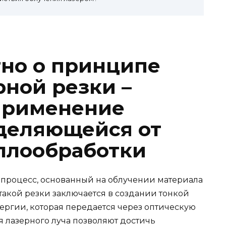
тно о принципе
рной резки –
применение
тделяющейся от
ллообработки
 процесс, основанный на облучении материала
акой резки заключается в создании тонкой
ргии, которая передается через оптическую
ия лазерного луча позволяют достичь