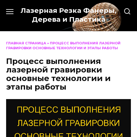
Перейти
Лазерная Резка Фанеры,
к
содержанию
Дерева и Пластика
ГЛАВНАЯ СТРАНИЦА
»
ПРОЦЕСС ВЫПОЛНЕНИЯ ЛАЗЕРНОЙ
ГРАВИРОВКИ ОСНОВНЫЕ ТЕХНОЛОГИИ И ЭТАПЫ РАБОТЫ
Процесс выполнения
лазерной гравировки
основные технологии и
этапы работы