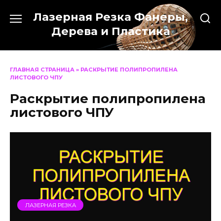
Перейти
Лазерная Резка Фанеры,
к
содержанию
Дерева и Пластика
ГЛАВНАЯ СТРАНИЦА
»
РАСКРЫТИЕ ПОЛИПРОПИЛЕНА
ЛИСТОВОГО ЧПУ
Раскрытие полипропилена
листового ЧПУ
ЛАЗЕРНАЯ РЕЗКА