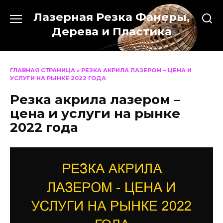
Перейти
Лазерная Резка Фанеры,
к
содержанию
Дерева и Пластика
ГЛАВНАЯ СТРАНИЦА
»
РЕЗКА АКРИЛА ЛАЗЕРОМ – ЦЕНА И
УСЛУГИ НА РЫНКЕ 2022 ГОДА
Резка акрила лазером –
цена и услуги на рынке
2022 года