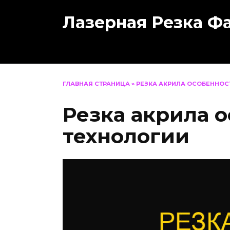
Перейти
Лазерная Резка Ф
к
содержанию
ГЛАВНАЯ СТРАНИЦА
»
РЕЗКА АКРИЛА ОСОБЕННОС
Резка акрила 
технологии