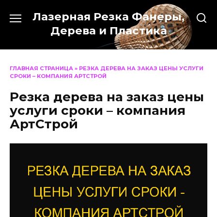
Перейти
Лазерная Резка Фанеры,
к
содержанию
Дерева и Пластика
ГЛАВНАЯ СТРАНИЦА
»
РЕЗКА ДЕРЕВА НА ЗАКАЗ ЦЕНЫ УСЛУГИ
СРОКИ – КОМПАНИЯ АРТСТРОЙ
Резка дерева на заказ цены
услуги сроки – компания
АртСтрой