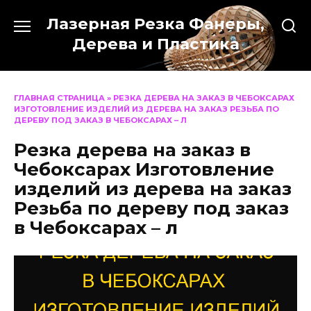
Перейти
Лазерная Резка Фанеры,
к
содержанию
Дерева и Пластика
ГЛАВНАЯ СТРАНИЦА
»
РЕЗКА ДЕРЕВА НА ЗАКАЗ В ЧЕБОКСАРАХ
ИЗГОТОВЛЕНИЕ ИЗДЕЛИЙ ИЗ ДЕРЕВА НА ЗАКАЗ РЕЗЬБА ПО
ДЕРЕВУ ПОД ЗАКАЗ В ЧЕБОКСАРАХ – Л
Резка дерева на заказ в
Чебоксарах Изготовление
изделий из дерева на заказ
Резьба по дереву под заказ
в Чебоксарах – л