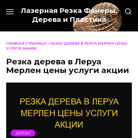
Перейти
Лазерная Резка Фанеры,
к
содержанию
Дерева и Пластика
ГЛАВНАЯ СТРАНИЦА
»
РЕЗКА ДЕРЕВА В ЛЕРУА МЕРЛЕН ЦЕНЫ
УСЛУГИ АКЦИИ
Резка дерева в Леруа
Мерлен цены услуги акции
ДЕРЕВО