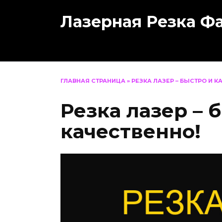
Перейти
Лазерная Резка Ф
к
содержанию
ГЛАВНАЯ СТРАНИЦА
»
РЕЗКА ЛАЗЕР – БЫСТРО И К
Резка лазер – 
качественно!