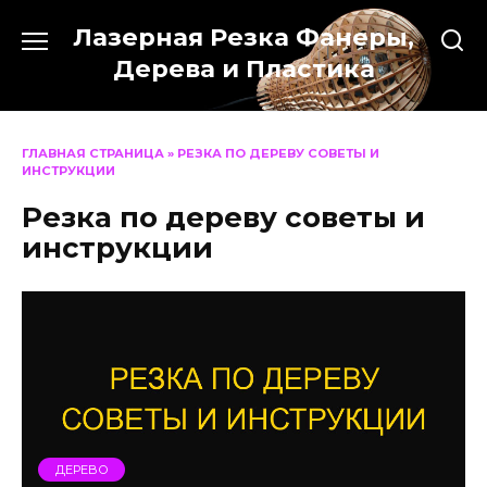
Перейти
Лазерная Резка Фанеры,
к
содержанию
Дерева и Пластика
ГЛАВНАЯ СТРАНИЦА
»
РЕЗКА ПО ДЕРЕВУ СОВЕТЫ И
ИНСТРУКЦИИ
Резка по дереву советы и
инструкции
ДЕРЕВО