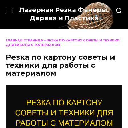
Перейти
Лазерная Резка Фанеры,
к
содержанию
Дерева и Пластика
ГЛАВНАЯ СТРАНИЦА
»
РЕЗКА ПО КАРТОНУ СОВЕТЫ И ТЕХНИКИ
ДЛЯ РАБОТЫ С МАТЕРИАЛОМ
Резка по картону советы и
техники для работы с
материалом