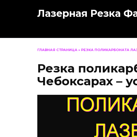
Перейти
Лазерная Резка Ф
к
содержанию
ГЛАВНАЯ СТРАНИЦА
»
РЕЗКА ПОЛИКАРБОНАТА ЛА
Резка поликар
Чебоксарах – 