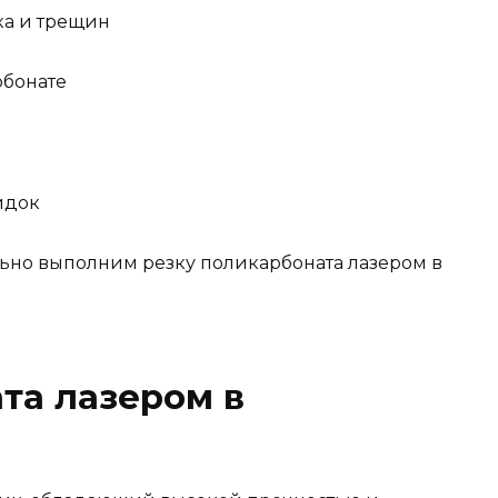
ака и трещин
рбонате
идок
ьно выполним резку поликарбоната лазером в
та лазером в