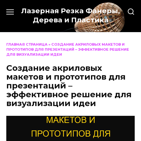
Перейти
Лазерная Резка Фанеры,
к
содержанию
Дерева и Пластика
ГЛАВНАЯ СТРАНИЦА
»
СОЗДАНИЕ АКРИЛОВЫХ МАКЕТОВ И
ПРОТОТИПОВ ДЛЯ ПРЕЗЕНТАЦИЙ – ЭФФЕКТИВНОЕ РЕШЕНИЕ
ДЛЯ ВИЗУАЛИЗАЦИИ ИДЕИ
Создание акриловых
макетов и прототипов для
презентаций –
эффективное решение для
визуализации идеи