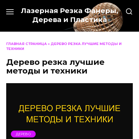
Перейти
Лазерная Резка Фанеры,
к
содержанию
Дерева и Пластика
ГЛАВНАЯ СТРАНИЦА
»
ДЕРЕВО РЕЗКА ЛУЧШИЕ МЕТОДЫ И
ТЕХНИКИ
Дерево резка лучшие
методы и техники
ДЕРЕВО