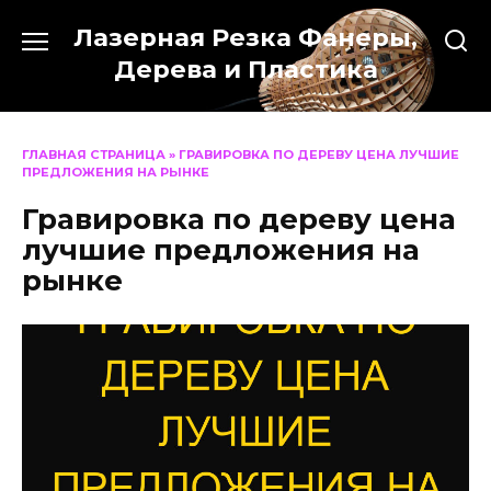
Перейти
Лазерная Резка Фанеры,
к
содержанию
Дерева и Пластика
ГЛАВНАЯ СТРАНИЦА
»
ГРАВИРОВКА ПО ДЕРЕВУ ЦЕНА ЛУЧШИЕ
ПРЕДЛОЖЕНИЯ НА РЫНКЕ
Гравировка по дереву цена
лучшие предложения на
рынке