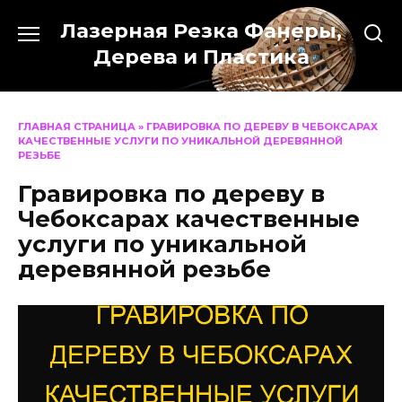
Перейти
Лазерная Резка Фанеры,
к
содержанию
Дерева и Пластика
ГЛАВНАЯ СТРАНИЦА
»
ГРАВИРОВКА ПО ДЕРЕВУ В ЧЕБОКСАРАХ
КАЧЕСТВЕННЫЕ УСЛУГИ ПО УНИКАЛЬНОЙ ДЕРЕВЯННОЙ
РЕЗЬБЕ
Гравировка по дереву в
Чебоксарах качественные
услуги по уникальной
деревянной резьбе