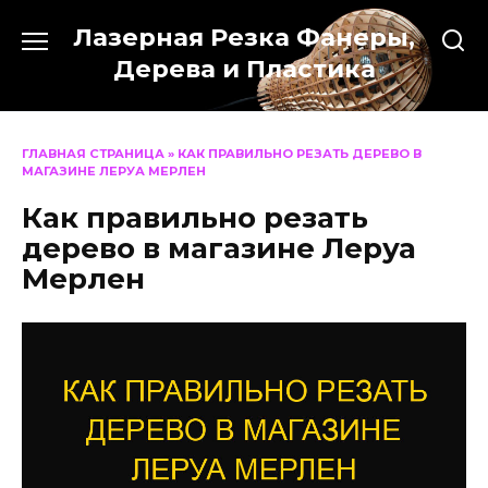
Перейти
Лазерная Резка Фанеры,
к
содержанию
Дерева и Пластика
ГЛАВНАЯ СТРАНИЦА
»
КАК ПРАВИЛЬНО РЕЗАТЬ ДЕРЕВО В
МАГАЗИНЕ ЛЕРУА МЕРЛЕН
Как правильно резать
дерево в магазине Леруа
Мерлен