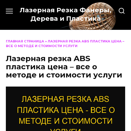
Перейти
Лазерная Резка Фанеры,
к
содержанию
Дерева и Пластика
ГЛАВНАЯ СТРАНИЦА
»
ЛАЗЕРНАЯ РЕЗКА ABS ПЛАСТИКА ЦЕНА –
ВСЕ О МЕТОДЕ И СТОИМОСТИ УСЛУГИ
Лазерная резка ABS
пластика цена – все о
методе и стоимости услуги