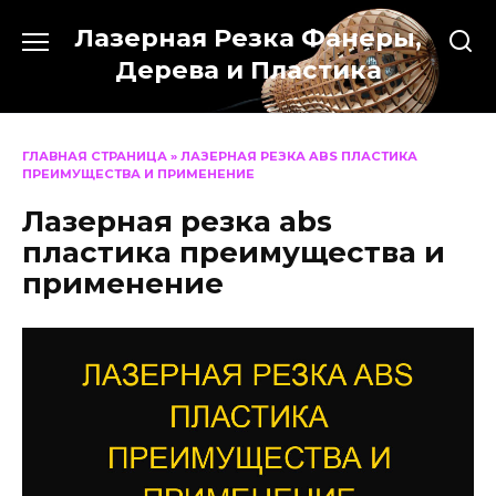
Перейти
Лазерная Резка Фанеры,
к
содержанию
Дерева и Пластика
ГЛАВНАЯ СТРАНИЦА
»
ЛАЗЕРНАЯ РЕЗКА ABS ПЛАСТИКА
ПРЕИМУЩЕСТВА И ПРИМЕНЕНИЕ
Лазерная резка abs
пластика преимущества и
применение