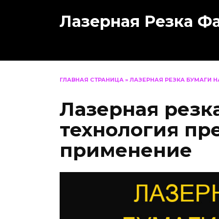
Перейти
Лазерная Резка Ф
к
содержанию
ГЛАВНАЯ СТРАНИЦА
»
ЛАЗЕРНАЯ РЕЗКА БУМАГИ 
Лазерная резка
технология пр
применение