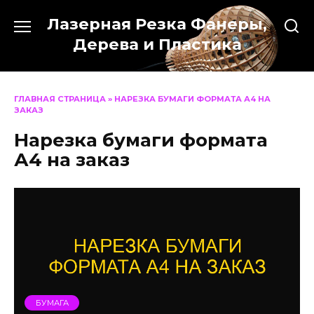
Перейти
Лазерная Резка Фанеры,
к
содержанию
Дерева и Пластика
ГЛАВНАЯ СТРАНИЦА
»
НАРЕЗКА БУМАГИ ФОРМАТА А4 НА
ЗАКАЗ
Нарезка бумаги формата
А4 на заказ
БУМАГА