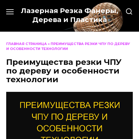
Перейти
Лазерная Резка Фанеры,
к
содержанию
Дерева и Пластика
ГЛАВНАЯ СТРАНИЦА
»
ПРЕИМУЩЕСТВА РЕЗКИ ЧПУ ПО ДЕРЕВУ
И ОСОБЕННОСТИ ТЕХНОЛОГИИ
Преимущества резки ЧПУ
по дереву и особенности
технологии