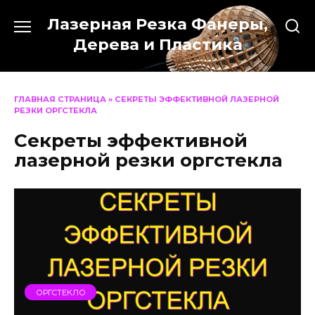
Перейти
Лазерная Резка Фанеры,
к
содержанию
Дерева и Пластика
ГЛАВНАЯ СТРАНИЦА
»
СЕКРЕТЫ ЭФФЕКТИВНОЙ ЛАЗЕРНОЙ
РЕЗКИ ОРГСТЕКЛА
Секреты эффективной
лазерной резки оргстекла
ОРГСТЕКЛО