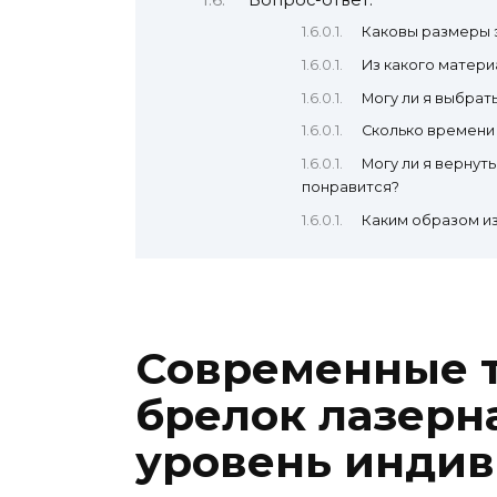
Вопрос-ответ:
Каковы размеры 
Из какого матери
Могу ли я выбрат
Сколько времени 
Могу ли я вернуть
понравится?
Каким образом и
Современные т
брелок лазерн
уровень индив