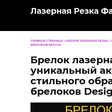
Перейти
Лазерная Резка Ф
к
содержанию
ГЛАВНАЯ СТРАНИЦА
»
БРЕЛОК ЛАЗЕРНАЯ РЕЗКА –
БРЕЛОКОВ DESIGN
Брелок лазерна
уникальный ак
стильного обр
брелоков Desi