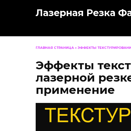
Перейти
Лазерная Резка Ф
к
содержанию
ГЛАВНАЯ СТРАНИЦА
»
ЭФФЕКТЫ ТЕКСТУРИРОВАНИ
Эффекты текс
лазерной резк
применение