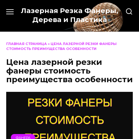
Перейти
Лазерная Резка Фанеры,
к
содержанию
Дерева и Пластика
ГЛАВНАЯ СТРАНИЦА
»
ЦЕНА ЛАЗЕРНОЙ РЕЗКИ ФАНЕРЫ
СТОИМОСТЬ ПРЕИМУЩЕСТВА ОСОБЕННОСТИ
Цена лазерной резки
фанеры стоимость
преимущества особенности
ФАНЕРА