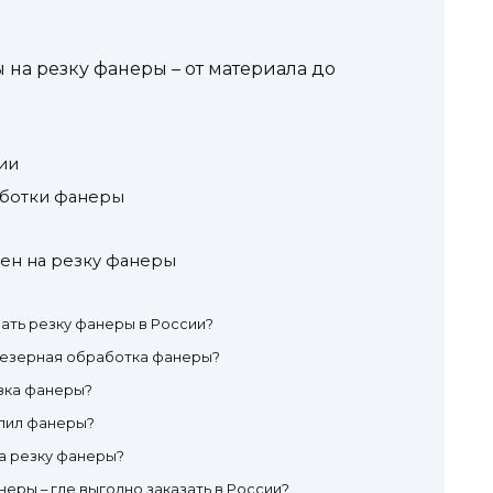
 на резку фанеры – от материала до
сии
аботки фанеры
цен на резку фанеры
зать резку фанеры в России?
резерная обработка фанеры?
зка фанеры?
ыпил фанеры?
на резку фанеры?
неры – где выгодно заказать в России?