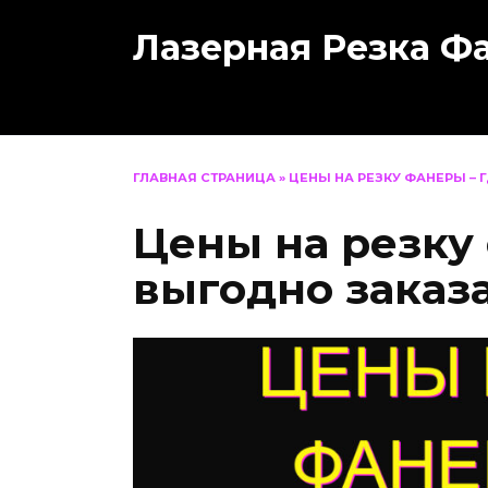
Перейти
Лазерная Резка Ф
к
содержанию
ГЛАВНАЯ СТРАНИЦА
»
ЦЕНЫ НА РЕЗКУ ФАНЕРЫ – 
Цены на резку
выгодно заказа