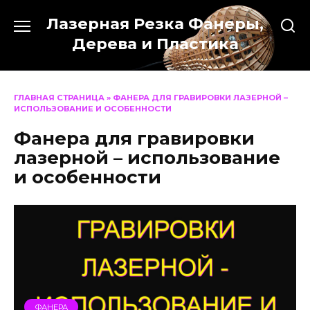
Перейти
Лазерная Резка Фанеры,
к
содержанию
Дерева и Пластика
ГЛАВНАЯ СТРАНИЦА
»
ФАНЕРА ДЛЯ ГРАВИРОВКИ ЛАЗЕРНОЙ –
ИСПОЛЬЗОВАНИЕ И ОСОБЕННОСТИ
Фанера для гравировки
лазерной – использование
и особенности
ФАНЕРА