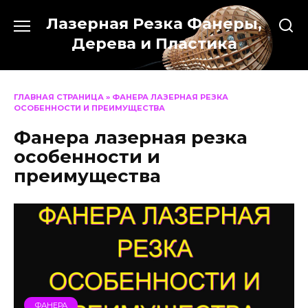
Перейти
Лазерная Резка Фанеры,
к
содержанию
Дерева и Пластика
ГЛАВНАЯ СТРАНИЦА
»
ФАНЕРА ЛАЗЕРНАЯ РЕЗКА
ОСОБЕННОСТИ И ПРЕИМУЩЕСТВА
Фанера лазерная резка
особенности и
преимущества
ФАНЕРА