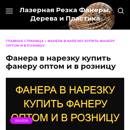
Перейти
Лазерная Резка Фанеры,
к
содержанию
Дерева и Пластика
ГЛАВНАЯ СТРАНИЦА
»
ФАНЕРА В НАРЕЗКУ КУПИТЬ ФАНЕРУ
ОПТОМ И В РОЗНИЦУ
Фанера в нарезку купить
фанеру оптом и в розницу
ФАНЕРА