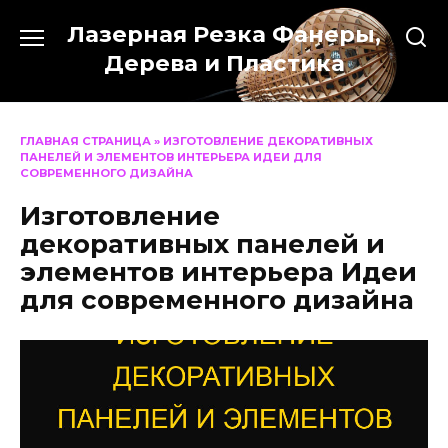
Перейти
Лазерная Резка Фанеры,
к
содержанию
Дерева и Пластика
ГЛАВНАЯ СТРАНИЦА
»
ИЗГОТОВЛЕНИЕ ДЕКОРАТИВНЫХ
ПАНЕЛЕЙ И ЭЛЕМЕНТОВ ИНТЕРЬЕРА ИДЕИ ДЛЯ
СОВРЕМЕННОГО ДИЗАЙНА
Изготовление
декоративных панелей и
элементов интерьера Идеи
для современного дизайна