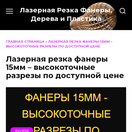
Перейти
Лазерная Резка Фанеры,
к
содержанию
Дерева и Пластика
ГЛАВНАЯ СТРАНИЦА
»
ЛАЗЕРНАЯ РЕЗКА ФАНЕРЫ 15ММ –
ВЫСОКОТОЧНЫЕ РАЗРЕЗЫ ПО ДОСТУПНОЙ ЦЕНЕ
Лазерная резка фанеры
15мм – высокоточные
разрезы по доступной цене
ФАНЕРА