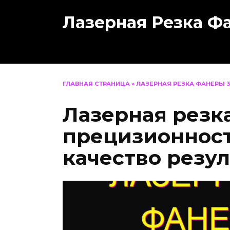
Перейти
Лазерная Резка Ф
к
содержанию
ГЛАВНАЯ СТРАНИЦА
»
ЛАЗЕРНАЯ РЕЗКА ФАНЕРЫ 
Лазерная резк
прецизионност
качество резул