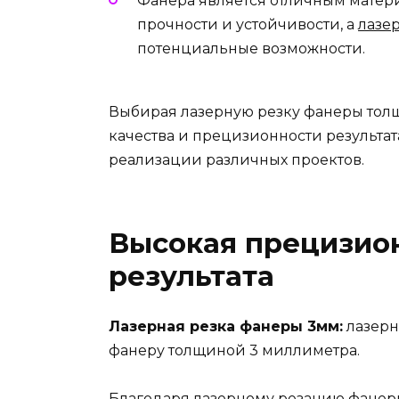
Фанера является отличным матер
прочности и устойчивости, а
лазе
потенциальные возможности.
Выбирая лазерную резку фанеры толщ
качества и прецизионности результат
реализации различных проектов.
Высокая прецизион
результата
Лазерная резка фанеры 3мм:
лазерн
фанеру толщиной 3 миллиметра.
Благодаря лазерному резанию фанеры