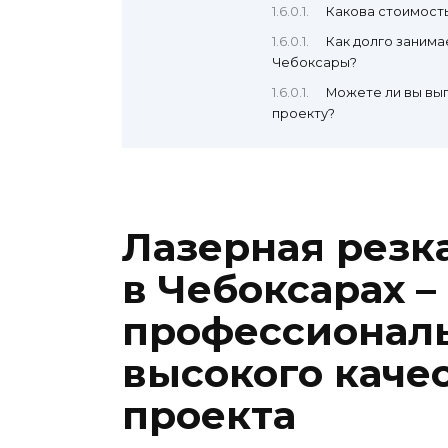
Какова стоимость
Как долго занима
Чебоксары?
Можете ли вы вы
проекту?
Лазерная резк
в Чебоксарах –
профессионал
высокого каче
проекта