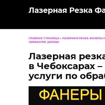
Перейти
Лазерная Резка Ф
к
содержанию
ГЛАВНАЯ СТРАНИЦА
»
ЛАЗЕРНАЯ РЕЗКА ФАНЕРЫ Н
ОБРАБОТКЕ ДЕРЕВА
Лазерная резк
в Чебоксарах 
услуги по обра