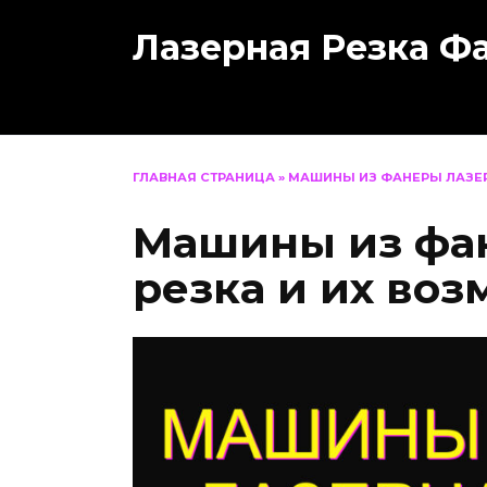
Перейти
Лазерная Резка Ф
к
содержанию
ГЛАВНАЯ СТРАНИЦА
»
МАШИНЫ ИЗ ФАНЕРЫ ЛАЗЕР
Машины из фа
резка и их во