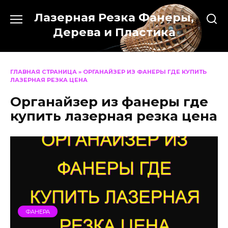
Перейти
Лазерная Резка Фанеры,
к
содержанию
Дерева и Пластика
ГЛАВНАЯ СТРАНИЦА
»
ОРГАНАЙЗЕР ИЗ ФАНЕРЫ ГДЕ КУПИТЬ
ЛАЗЕРНАЯ РЕЗКА ЦЕНА
Органайзер из фанеры где
купить лазерная резка цена
ФАНЕРА