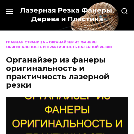
Перейти
Лазерная Резка Фанеры,
к
содержанию
Дерева и Пластика
ГЛАВНАЯ СТРАНИЦА
»
ОРГАНАЙЗЕР ИЗ ФАНЕРЫ
ОРИГИНАЛЬНОСТЬ И ПРАКТИЧНОСТЬ ЛАЗЕРНОЙ РЕЗКИ
Органайзер из фанеры
оригинальность и
практичность лазерной
резки