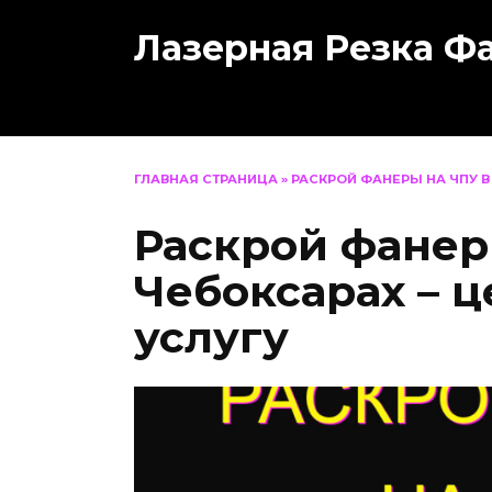
Перейти
Лазерная Резка Ф
к
содержанию
ГЛАВНАЯ СТРАНИЦА
»
РАСКРОЙ ФАНЕРЫ НА ЧПУ В
Раскрой фанер
Чебоксарах – ц
услугу