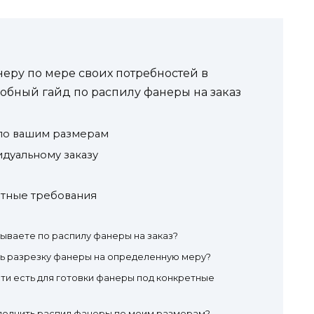
неру по мере своих потребностей в
робный гайд по распилу фанеры на заказ
 по вашим размерам
дуальному заказу
етные требования
зываете по распилу фанеры на заказ?
ть разрезку фанеры на определенную меру?
и есть для готовки фанеры под конкретные
полнить распил фанеры по моим размерам?