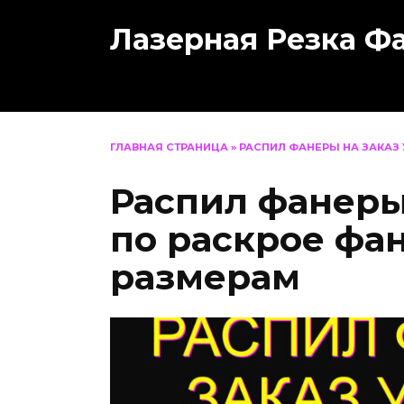
Перейти
Лазерная Резка Ф
к
содержанию
ГЛАВНАЯ СТРАНИЦА
»
РАСПИЛ ФАНЕРЫ НА ЗАКАЗ
Распил фанеры
по раскрое фа
размерам