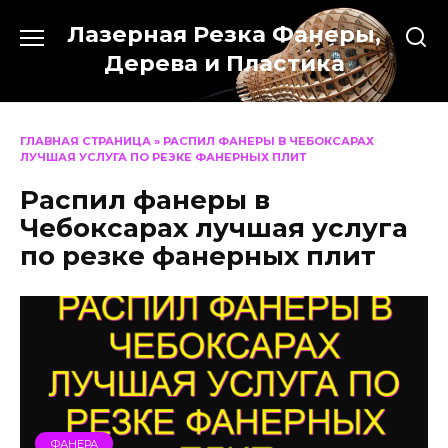
Перейти
Лазерная Резка Фанеры,
к
содержанию
Дерева и Пластика
ГЛАВНАЯ СТРАНИЦА
»
РАСПИЛ ФАНЕРЫ В ЧЕБОКСАРАХ
ЛУЧШАЯ УСЛУГА ПО РЕЗКЕ ФАНЕРНЫХ ПЛИТ
Распил фанеры в
Чебоксарах лучшая услуга
по резке фанерных плит
ФАНЕРА