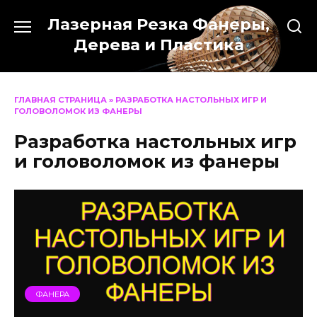
Перейти
Лазерная Резка Фанеры,
к
содержанию
Дерева и Пластика
ГЛАВНАЯ СТРАНИЦА
»
РАЗРАБОТКА НАСТОЛЬНЫХ ИГР И
ГОЛОВОЛОМОК ИЗ ФАНЕРЫ
Разработка настольных игр
и головоломок из фанеры
ФАНЕРА