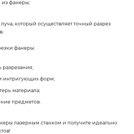
 из фанеры;
 луча, который осуществляет точный разрез
в.
резки фанеры:
ь разрезания;
и интригующих форм;
ерь материала;
ение предметов.
анеры лазерным станком и получите идеально
тов!