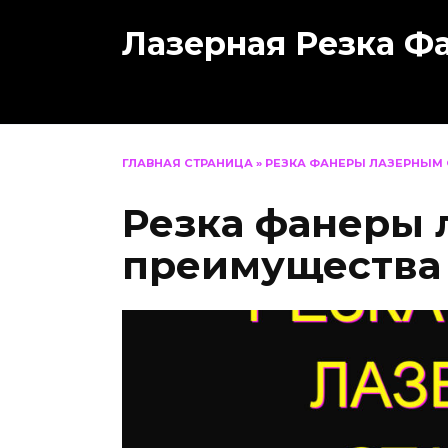
Перейти
Лазерная Резка Ф
к
содержанию
ГЛАВНАЯ СТРАНИЦА
»
РЕЗКА ФАНЕРЫ ЛАЗЕРНЫМ
Резка фанеры 
преимущества 