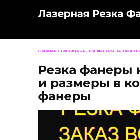
Перейти
Лазерная Резка Ф
к
содержанию
ГЛАВНАЯ СТРАНИЦА
»
РЕЗКА ФАНЕРЫ НА ЗАКАЗ В
Резка фанеры 
и размеры в к
фанеры