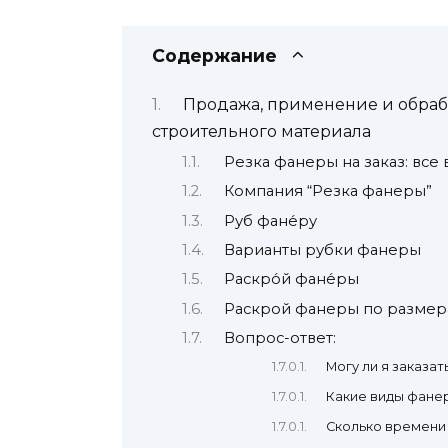
Содержание
Продажа, применение и обрабо
строительного материала
Резка фанеры на заказ: все
Компания “Резка фанеры”
Руб фане́ру
Варианты рубки фанеры
Раскро́й фане́ры
Раскрой фанеры по разме
Вопрос-ответ:
Могу ли я заказа
Какие виды фанер
Сколько времени 