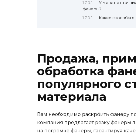
У меня нет точны
фанеры?
Какие способы о
Продажа, прим
обработка фане
популярного с
материала
Вам необходимо раскро́ить фанеру
компания предлагает резку фанеры 
на погро́мке фанеры, гарантируя кач