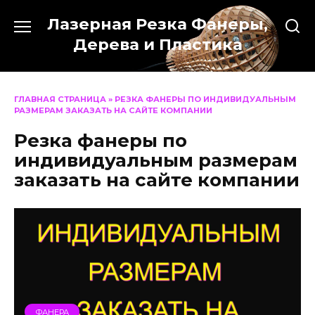
Перейти
Лазерная Резка Фанеры,
к
содержанию
Дерева и Пластика
ГЛАВНАЯ СТРАНИЦА
»
РЕЗКА ФАНЕРЫ ПО ИНДИВИДУАЛЬНЫМ
РАЗМЕРАМ ЗАКАЗАТЬ НА САЙТЕ КОМПАНИИ
Резка фанеры по
индивидуальным размерам
заказать на сайте компании
ФАНЕРА