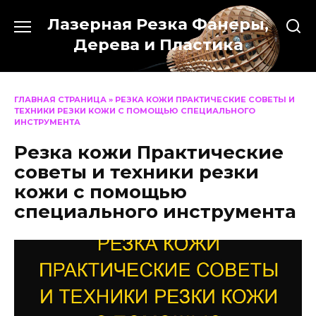
Перейти
Лазерная Резка Фанеры,
к
содержанию
Дерева и Пластика
ГЛАВНАЯ СТРАНИЦА
»
РЕЗКА КОЖИ ПРАКТИЧЕСКИЕ СОВЕТЫ И
ТЕХНИКИ РЕЗКИ КОЖИ С ПОМОЩЬЮ СПЕЦИАЛЬНОГО
ИНСТРУМЕНТА
Резка кожи Практические
советы и техники резки
кожи с помощью
специального инструмента