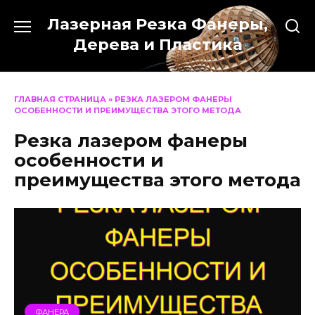
Перейти
Лазерная Резка Фанеры,
к
содержанию
Дерева и Пластика
ГЛАВНАЯ СТРАНИЦА
»
РЕЗКА ЛАЗЕРОМ ФАНЕРЫ
ОСОБЕННОСТИ И ПРЕИМУЩЕСТВА ЭТОГО МЕТОДА
Резка лазером фанеры
особенности и
преимущества этого метода
ФАНЕРА