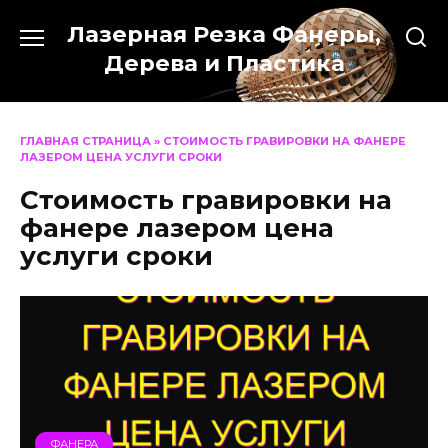
Перейти
Лазерная Резка Фанеры,
к
содержанию
Дерева и Пластика
ГЛАВНАЯ СТРАНИЦА
»
СТОИМОСТЬ ГРАВИРОВКИ НА ФАНЕРЕ
ЛАЗЕРОМ ЦЕНА УСЛУГИ СРОКИ
Стоимость гравировки на
фанере лазером цена
услуги сроки
ФАНЕРА