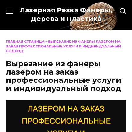
Перейти
Лазерная Резка Фанеры,
к
содержанию
Дерева и Пластика
ГЛАВНАЯ СТРАНИЦА
»
ВЫРЕЗАНИЕ ИЗ ФАНЕРЫ ЛАЗЕРОМ НА
ЗАКАЗ ПРОФЕССИОНАЛЬНЫЕ УСЛУГИ И ИНДИВИДУАЛЬНЫЙ
ПОДХОД
Вырезание из фанеры
лазером на заказ
профессиональные услуги
и индивидуальный подход