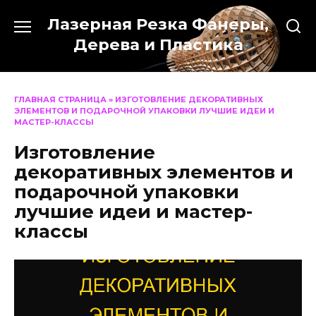
Перейти
Лазерная Резка Фанеры,
к
содержанию
Дерева и Пластика
ГЛАВНАЯ СТРАНИЦА
»
ИЗГОТОВЛЕНИЕ ДЕКОРАТИВНЫХ
ЭЛЕМЕНТОВ И ПОДАРОЧНОЙ УПАКОВКИ ЛУЧШИЕ ИДЕИ И
МАСТЕР-КЛАССЫ
Изготовление
декоративных элементов и
подарочной упаковки
лучшие идеи и мастер-
классы